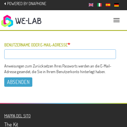
Direkt
POWERED BY DNAPHONE
zum
Inhalt
Naviga
aktivi
BENUTZERNAME ODER E-MAIL-ADRESSE
Anweisungen zum Zurücksetzen Ihres Passworts werden an die E-Mail-
Adresse gesendet, die Sie in Ihrem Benutzerkonto hinterlegt haben.
ABSENDEN
MAPPA DEL SITO
The Kit